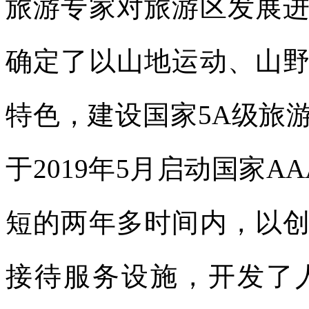
旅游专家对旅游区发展
确定了以山地运动、山
特色，建设国家5A级旅
于2019年5月启动国家
短的两年多时间内，以
接待服务设施，开发了