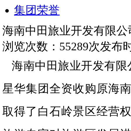
集团荣誉
海南中田旅业开发有限公
浏览次数：55289次
发布时间
海南中田旅业开发有限公司
星华集团全资收购原海
取得了白石岭景区经营