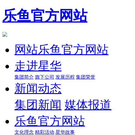
乐鱼官方网站
网站乐鱼官方网站
走进星华
集团简介
旗下公司
发展历程
集团荣誉
新闻动态
集团新闻
媒体报道
乐鱼官方网站
文化理念
精彩活动
星华故事