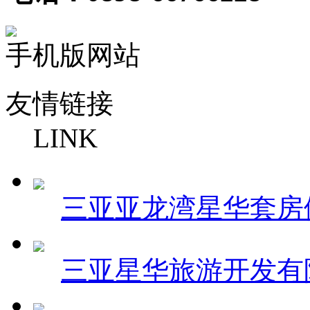
手机版网站
友情链接
LINK
三亚亚龙湾星华套房
三亚星华旅游开发有